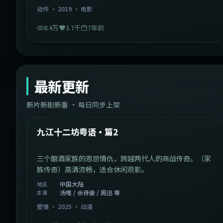
动作
·
2019
·
电影
8.4万
3.7千
7年前
最新更新
新片新剧新番 · 每日同步上架
1:20:26
中国大陆
最新
九江十二坊粤语·篇2
三个酿酒家族的恩怨情仇，跨越两代人的商战传奇。（家
族传奇）高清流畅，适合休闲观影。
中国大陆
地区
汤唯 / 佘诗曼 / 周迅 等
主演
爱情
·
2025
·
动漫