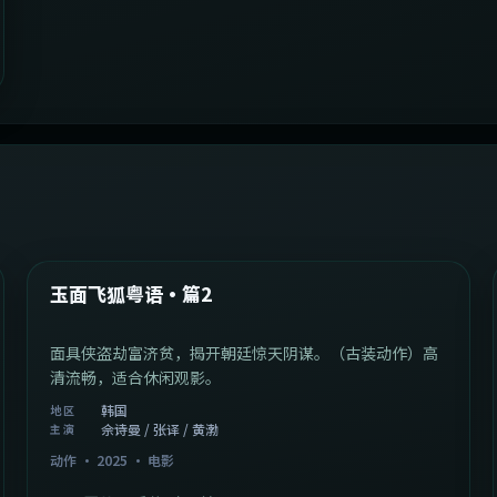
2:13:08
韩国
最新
玉面飞狐粤语·篇2
面具侠盗劫富济贫，揭开朝廷惊天阴谋。（古装动作）高
清流畅，适合休闲观影。
韩国
地区
佘诗曼 / 张译 / 黄渤
主演
动作
·
2025
·
电影