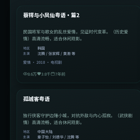
热门
蔡锷与小凤仙粤语·篇2
民国将军与歌女的乱世爱情，见证时代变革。（历史爱
情）高清流畅，适合休闲观影。
韩国
地区
沈腾 / 张家辉 / 黄渤 等
主演
爱情
·
2018
·
电视剧
8.6万
3.8千
7年前
1:11:10
中国大陆
热门
孤城客粤语
独行侠客守护边陲小城，对抗外敌与内心孤寂。（武侠剧
情）高清流畅，适合休闲观影。
中国大陆
地区
章子怡 / 刘德华 / 沈腾 等
主演