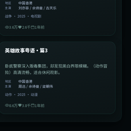
中国香港
地区
刘亦菲 / 佘诗曼 / 古天乐
主演
战争
·
2025
·
电视剧
3.6万
2.6千
1年前
2:09:45
中国香港
最新
英雄故事粤语·篇3
卧底警察深入贩毒集团，却发现黑白界限模糊。（动作冒
险）高清流畅，适合休闲观影。
中国香港
地区
周迅 / 佘诗曼 / 梁朝伟
主演
动作
·
2025
·
动漫
8.6万
3.8千
1年前