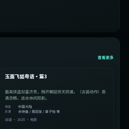
查看更多
1:07:39
中国大陆
最新
玉面飞狐粤语·篇3
面具侠盗劫富济贫，揭开朝廷惊天阴谋。（古装动作）高
清流畅，适合休闲观影。
中国大陆
地区
佘诗曼 / 周润发 / 章子怡 等
主演
动漫
·
2025
·
电影