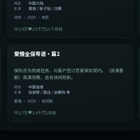
中国大陆
地区
黄渤 / 章子怡 / 沈腾
主演
动作
·
2025
·
电影
2.9万
2.5千
11个月前
47:04
中国香港
最新
爱情全保粤语·篇2
保险员为完成任务，与客户签订恋爱保险契约。（浪漫喜
剧）高清流畅，适合休闲观影。
中国香港
地区
张家辉 / 周迅 / 梁朝伟 等
主演
爱情
·
2025
·
电视剧
2.7万
2.4千
1年前