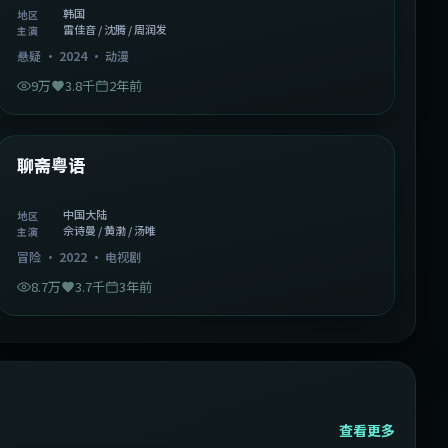
韩国
地区
雷佳音 / 沈腾 / 周润发
主演
悬疑
·
2024
·
动漫
9万
3.8千
2年前
2:02:43
中国大陆
精选
聊斋粤语
中国大陆
地区
佘诗曼 / 黄渤 / 汤唯
主演
冒险
·
2022
·
电视剧
8.7万
3.7千
3年前
查看更多
2:13:08
韩国