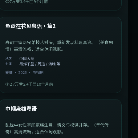
7万
3.4千
9个月前
1:09:53
中国大陆
最新
鱼跃在花见粤语·篇2
寿司世家两兄弟技艺对决，重新发现料理真谛。（美食剧
情）高清流畅，适合休闲观影。
中国大陆
地区
易烊千玺 / 周迅 / 汤唯 等
主演
爱情
·
2025
·
电视剧
2.7万
2.4千
10个月前
1:29:59
中国香港
最新
巾帼枭雄粤语
乱世中女性掌舵家族生意，情义与权谋并存。（年代传
奇）高清流畅，适合休闲观影。