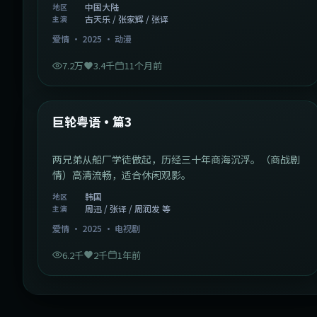
中国大陆
地区
古天乐 / 张家辉 / 张译
主演
爱情
·
2025
·
动漫
7.2万
3.4千
11个月前
2:01:03
韩国
最新
巨轮粤语·篇3
两兄弟从船厂学徒做起，历经三十年商海沉浮。（商战剧
情）高清流畅，适合休闲观影。
韩国
地区
周迅 / 张译 / 周润发 等
主演
爱情
·
2025
·
电视剧
6.2千
2千
1年前