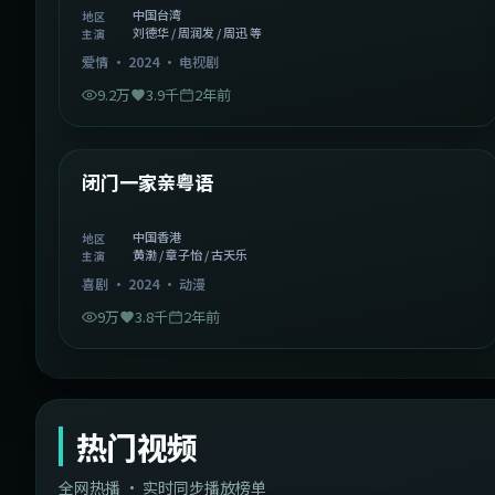
中国台湾
地区
刘德华 / 周润发 / 周迅 等
主演
爱情
·
2024
·
电视剧
9.2万
3.9千
2年前
1:06:37
中国香港
精选
闭门一家亲粤语
中国香港
地区
黄渤 / 章子怡 / 古天乐
主演
喜剧
·
2024
·
动漫
9万
3.8千
2年前
热门视频
全网热播 · 实时同步播放榜单
44:14
韩国