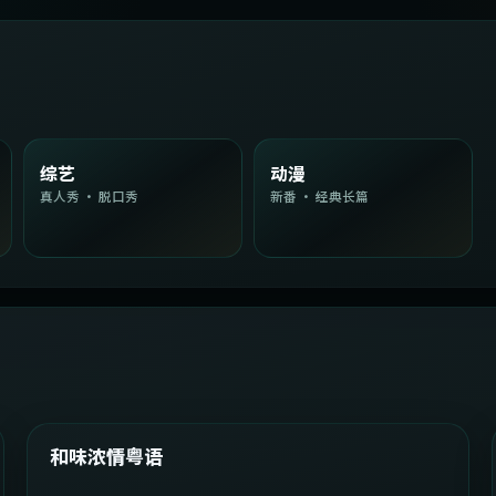
综艺
动漫
真人秀 · 脱口秀
新番 · 经典长篇
2:08:51
韩国
精选
和味浓情粤语