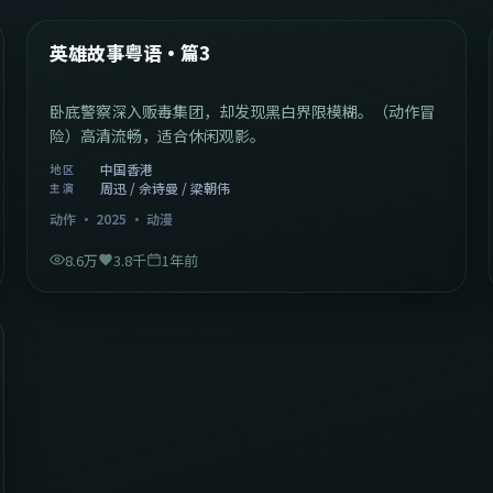
热门
英雄故事粤语·篇3
卧底警察深入贩毒集团，却发现黑白界限模糊。（动作冒
险）高清流畅，适合休闲观影。
中国香港
地区
周迅 / 佘诗曼 / 梁朝伟
主演
动作
·
2025
·
动漫
8.6万
3.8千
1年前