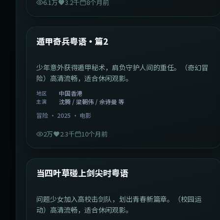
6.1万
3.2千
8个月前
1:10:21
中国香港
最新
遁甲奇兵粤语·篇2
少年意外获得遁甲秘术，肩负守护人间的重任。（奇幻冒
险）高清流畅，适合休闲观影。
中国香港
地区
沈腾 / 梁朝伟 / 佘诗曼 等
主演
冒险
·
2025
·
电影
2万
2.3千
10个月前
1:23:05
中国大陆
最新
当四叶草碰上剑尖时粤语
问题少女加入高校击剑队，划出青春新篇章。（校园运
动）高清流畅，适合休闲观影。