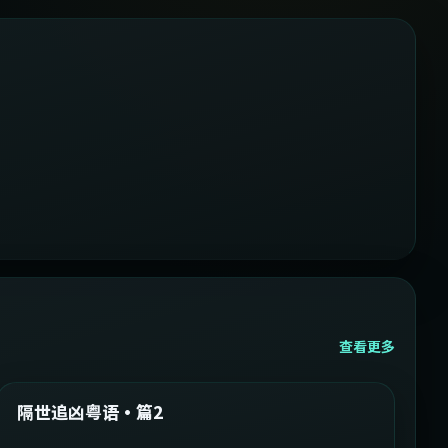
查看更多
2:05:21
韩国
精选
隔世追凶粤语·篇2