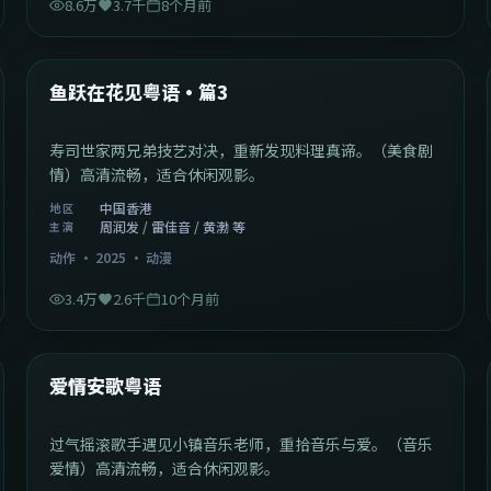
8.6万
3.7千
8个月前
1:02:40
中国香港
最新
鱼跃在花见粤语·篇3
寿司世家两兄弟技艺对决，重新发现料理真谛。（美食剧
情）高清流畅，适合休闲观影。
中国香港
地区
周润发 / 雷佳音 / 黄渤 等
主演
动作
·
2025
·
动漫
3.4万
2.6千
10个月前
1:46:58
中国大陆
最新
爱情安歌粤语
过气摇滚歌手遇见小镇音乐老师，重拾音乐与爱。（音乐
爱情）高清流畅，适合休闲观影。