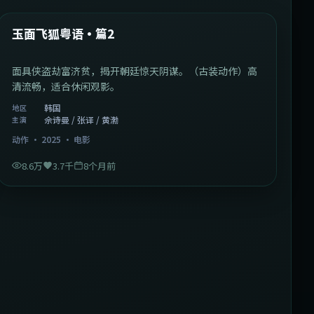
热门
玉面飞狐粤语·篇2
面具侠盗劫富济贫，揭开朝廷惊天阴谋。（古装动作）高
清流畅，适合休闲观影。
韩国
地区
佘诗曼 / 张译 / 黄渤
主演
动作
·
2025
·
电影
8.6万
3.7千
8个月前