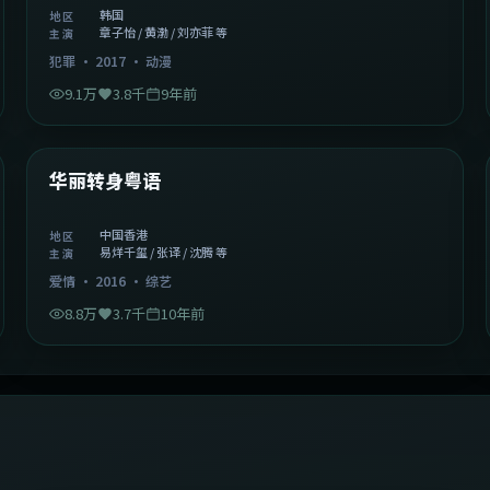
韩国
地区
章子怡 / 黄渤 / 刘亦菲 等
主演
犯罪
·
2017
·
动漫
9.1万
3.8千
9年前
1:27:50
中国香港
精选
华丽转身粤语
中国香港
地区
易烊千玺 / 张译 / 沈腾 等
主演
爱情
·
2016
·
综艺
8.8万
3.7千
10年前
2:09:45
中国香港