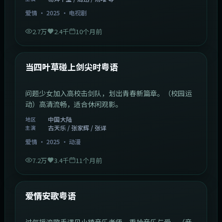
爱情
·
2025
·
电视剧
2.7万
2.4千
10个月前
1:23:05
中国大陆
最新
当四叶草碰上剑尖时粤语
问题少女加入高校击剑队，划出青春新篇章。（校园运
动）高清流畅，适合休闲观影。
中国大陆
地区
古天乐 / 张家辉 / 张译
主演
爱情
·
2025
·
动漫
7.2万
3.4千
11个月前
1:46:58
中国大陆
最新
爱情安歌粤语
过气摇滚歌手遇见小镇音乐老师，重拾音乐与爱。（音