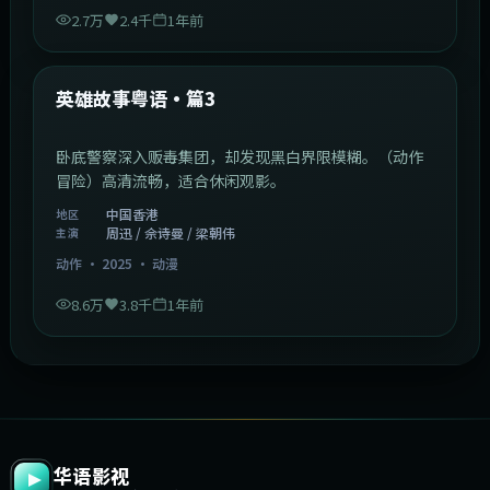
2.7万
2.4千
1年前
2:09:45
中国香港
最新
英雄故事粤语·篇3
卧底警察深入贩毒集团，却发现黑白界限模糊。（动作
冒险）高清流畅，适合休闲观影。
中国香港
地区
周迅 / 佘诗曼 / 梁朝伟
主演
动作
·
2025
·
动漫
8.6万
3.8千
1年前
华语影视