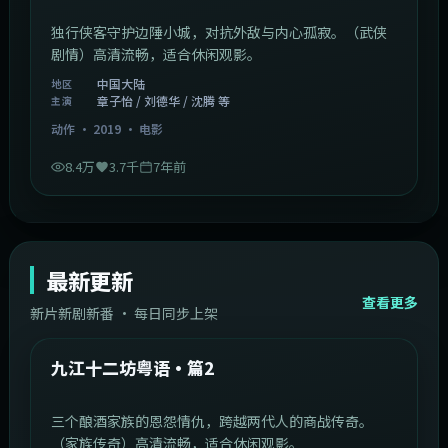
独行侠客守护边陲小城，对抗外敌与内心孤寂。（武侠
剧情）高清流畅，适合休闲观影。
中国大陆
地区
章子怡 / 刘德华 / 沈腾 等
主演
动作
·
2019
·
电影
8.4万
3.7千
7年前
最新更新
查看更多
新片新剧新番 · 每日同步上架
1:20:26
中国大陆
最新
九江十二坊粤语·篇2
三个酿酒家族的恩怨情仇，跨越两代人的商战传奇。
（家族传奇）高清流畅，适合休闲观影。