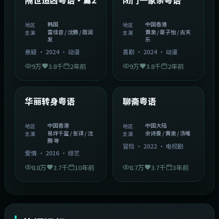
韩国
中国香港
地区
地区
雷佳音 / 沈腾 / 周润
黄渤 / 章子怡 / 古天
主演
主演
发
乐
悬疑
·
2024
·
动漫
喜剧
·
2024
·
动漫
9万
3.8千
2年前
9万
3.8千
2年前
1:27:50
2:02:43
中国香港
中国大陆
精选
精选
华丽转身粤语
聊斋粤语
中国香港
中国大陆
地区
地区
易烊千玺 / 张译 / 沈
佘诗曼 / 黄渤 / 汤唯
主演
主演
腾 等
冒险
·
2022
·
电视剧
爱情
·
2016
·
综艺
8.8万
3.7千
10年前
8.7万
3.7千
3年前