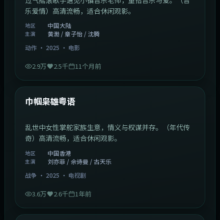
乐爱情）高清流畅，适合休闲观影。
中国大陆
地区
黄渤 / 章子怡 / 沈腾
主演
动作
·
2025
·
电影
2.9万
2.5千
11个月前
1:29:59
中国香港
最新
巾帼枭雄粤语
乱世中女性掌舵家族生意，情义与权谋并存。（年代传
奇）高清流畅，适合休闲观影。
中国香港
地区
刘亦菲 / 佘诗曼 / 古天乐
主演
战争
·
2025
·
电视剧
3.6万
2.6千
1年前
2:01:03
韩国