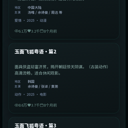
中国大陆
地区
汤唯 / 佘诗曼 / 周迅 等
主演
爱情
·
2025
·
动漫
6.1万
3.2千
8个月前
2:13:08
韩国
最新
玉面飞狐粤语·篇2
面具侠盗劫富济贫，揭开朝廷惊天阴谋。（古装动作）
高清流畅，适合休闲观影。
韩国
地区
佘诗曼 / 张译 / 黄渤
主演
动作
·
2025
·
电影
8.6万
3.7千
8个月前
1:07:39
中国大陆
最新
玉面飞狐粤语·篇3