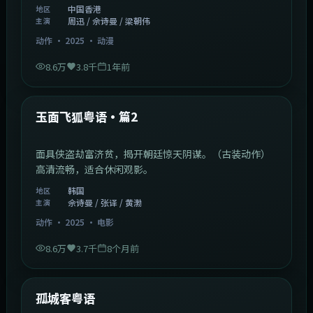
中国香港
地区
周迅 / 佘诗曼 / 梁朝伟
主演
动作
·
2025
·
动漫
8.6万
3.8千
1年前
2:13:08
韩国
热门
玉面飞狐粤语·篇2
面具侠盗劫富济贫，揭开朝廷惊天阴谋。（古装动作）
高清流畅，适合休闲观影。
韩国
地区
佘诗曼 / 张译 / 黄渤
主演
动作
·
2025
·
电影
8.6万
3.7千
8个月前
1:11:10
中国大陆
热门
孤城客粤语