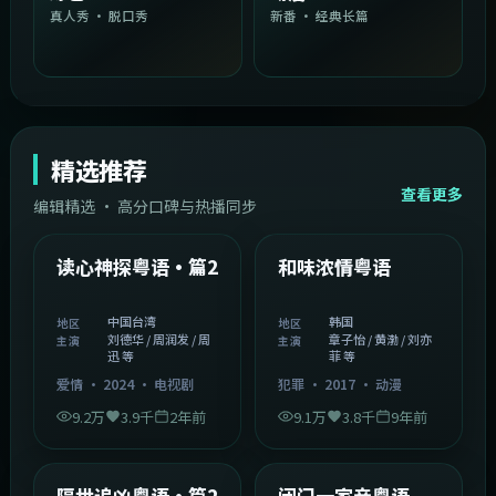
真人秀 · 脱口秀
新番 · 经典长篇
精选推荐
查看更多
编辑精选 · 高分口碑与热播同步
1:54:36
2:08:51
中国台湾
韩国
精选
精选
读心神探粤语·篇2
和味浓情粤语
中国台湾
韩国
地区
地区
刘德华 / 周润发 / 周
章子怡 / 黄渤 / 刘亦
主演
主演
迅 等
菲 等
爱情
·
2024
·
电视剧
犯罪
·
2017
·
动漫
9.2万
3.9千
2年前
9.1万
3.8千
9年前
2:05:21
1:06:37
韩国
中国香港
精选
精选
隔世追凶粤语·篇2
闭门一家亲粤语