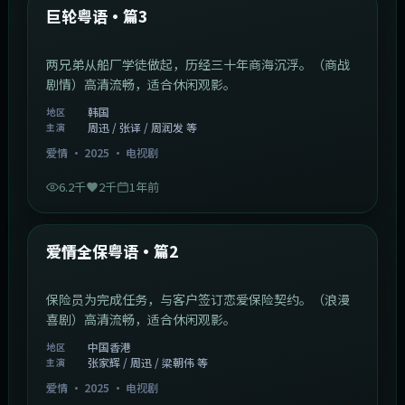
最新
巨轮粤语·篇3
两兄弟从船厂学徒做起，历经三十年商海沉浮。（商战
剧情）高清流畅，适合休闲观影。
韩国
地区
周迅 / 张译 / 周润发 等
主演
爱情
·
2025
·
电视剧
6.2千
2千
1年前
47:04
中国香港
最新
爱情全保粤语·篇2
保险员为完成任务，与客户签订恋爱保险契约。（浪漫
喜剧）高清流畅，适合休闲观影。
中国香港
地区
张家辉 / 周迅 / 梁朝伟 等
主演
爱情
·
2025
·
电视剧