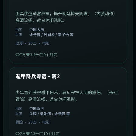
面具侠盗劫富济贫，揭开朝廷惊天阴谋。（古装动作）
高清流畅，适合休闲观影。
中国大陆
地区
佘诗曼 / 周润发 / 章子怡 等
主演
动漫
·
2025
·
电影
7万
3.4千
9个月前
1:10:21
中国香港
最新
遁甲奇兵粤语·篇2
少年意外获得遁甲秘术，肩负守护人间的重任。（奇幻
冒险）高清流畅，适合休闲观影。
中国香港
地区
沈腾 / 梁朝伟 / 佘诗曼 等
主演
冒险
·
2025
·
电影
2万
2.3千
10个月前