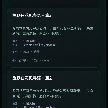
1:02:40
中国香港
最新
鱼跃在花见粤语·篇3
寿司世家两兄弟技艺对决，重新发现料理真谛。（美食
剧情）高清流畅，适合休闲观影。
中国香港
地区
周润发 / 雷佳音 / 黄渤 等
主演
动作
·
2025
·
动漫
3.4万
2.6千
10个月前
1:09:53
中国大陆
最新
鱼跃在花见粤语·篇2
寿司世家两兄弟技艺对决，重新发现料理真谛。（美食
剧情）高清流畅，适合休闲观影。
中国大陆
地区
易烊千玺 / 周迅 / 汤唯 等
主演