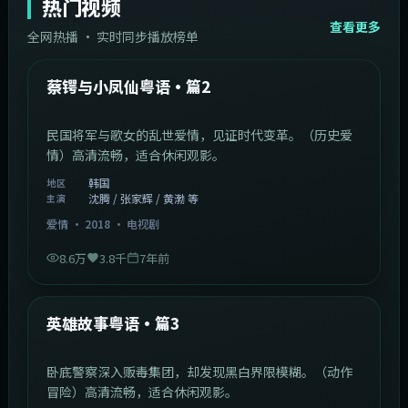
热门视频
查看更多
全网热播 · 实时同步播放榜单
44:14
韩国
热门
蔡锷与小凤仙粤语·篇2
民国将军与歌女的乱世爱情，见证时代变革。（历史爱
情）高清流畅，适合休闲观影。
韩国
地区
沈腾 / 张家辉 / 黄渤 等
主演
爱情
·
2018
·
电视剧
8.6万
3.8千
7年前
2:09:45
中国香港
热门
英雄故事粤语·篇3
卧底警察深入贩毒集团，却发现黑白界限模糊。（动作
冒险）高清流畅，适合休闲观影。